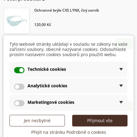
Ochranné brýle CXS LYNX, čirý zorník
120,00 Kč
Rychlý náhled


visibility
Tyto webové stránky ukládají v souladu se zákony na vaše

Přidat d
zařízení soubory, obecně nazývané cookies. Odsouhlaste
prosím nastavení cookies souborů pro použití webu.
Skladem: 30
Technické cookies
Rukavice WAYNA, máčené v latexu s pískovou úpravou
Analytické cookies
85,00 Kč
Marketingové cookies
Rychlý náhled
visibility
Vyberte variantu
Jen nezbytné
Přijmout vše
Skladem: 10
Přejít na stránku Podrobně o cookies