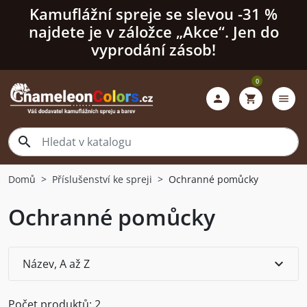
Kamuflážní spreje se slevou -31 %
najdete je v záložce „Akce“. Jen do
vyprodání zásob!
0

shopping_cart
menu

Domů
Příslušenství ke spreji
Ochranné pomůcky
Ochranné pomůcky
expand_more
Název, A až Z
Počet produktů: 2