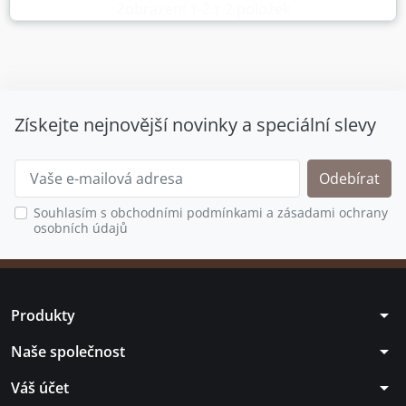
Zobrazení 1-2 z 2 položek
Získejte nejnovější novinky a speciální slevy
Souhlasím s obchodními podmínkami a zásadami ochrany
osobních údajů
arrow_drop_down
Produkty
arrow_drop_down
Naše společnost
arrow_drop_down
Váš účet