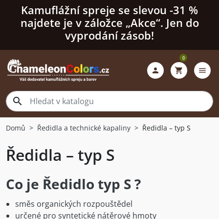
Kamuflážní spreje se slevou -31 %
najdete je v záložce „Akce“. Jen do
vyprodání zásob!
0

shopping_cart
menu

Domů
Ředidla a technické kapaliny
Ředidla – typ S
Ředidla – typ S
Co je Ředidlo typ S ?
směs organických rozpouštědel
určené pro syntetické nátěrové hmoty