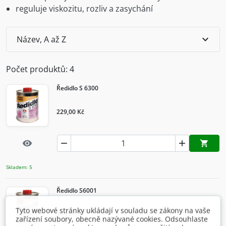
reguluje viskozitu, rozliv a zasychání
expand_more
Název, A až Z
Počet produktů: 4
Ředidlo S 6300
229,00 Kč
Rychlý náhled


visibility

Přidat d
Skladem: 5
Ředidlo S6001
Tyto webové stránky ukládají v souladu se zákony na vaše
159,00 Kč
zařízení soubory, obecně nazývané cookies. Odsouhlaste