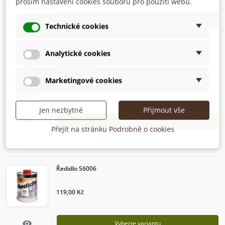
prosím nastavení cookies souborů pro použití webu.
Rychlý náhled
visibility
Vyberte variantu
Technické cookies
Skladem: 5
Analytické cookies
Ředidlo S6005
Marketingové cookies
139,00 Kč
Jen nezbytné
Přijmout vše
Rychlý náhled
visibility
Vyberte variantu
Přejít na stránku Podrobně o cookies
Skladem: 4
Ředidlo S6006
119,00 Kč
Rychlý náhled
visibility
Vyberte variantu