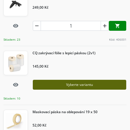
249,00 Kč
Rychlý náhled


visibility

Přidat d
Skladem: 23
Kód: 406001
CQ zakrývací fólie s lepicí páskou (2v1)
145,00 Kč
Rychlý náhled
visibility
Vyberte variantu
Skladem: 10
Maskovací páska na oblepování 19 x 50
52,00 Kč