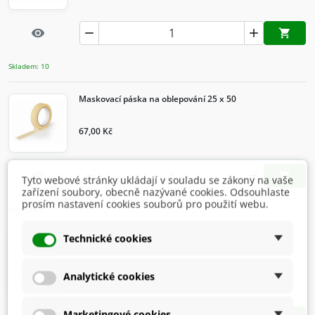
Rychlý náhled


visibility

Přidat d
Skladem: 10
Maskovací páska na oblepování 25 x 50
67,00 Kč
Rychlý náhled


visibility

Tyto webové stránky ukládají v souladu se zákony na vaše
Přidat d
zařízení soubory, obecně nazývané cookies. Odsouhlaste
prosím nastavení cookies souborů pro použití webu.
Skladem: 9
Technické cookies
Maskovací páska na oblepování 50 x 50
102,00 Kč
Analytické cookies
Marketingové cookies