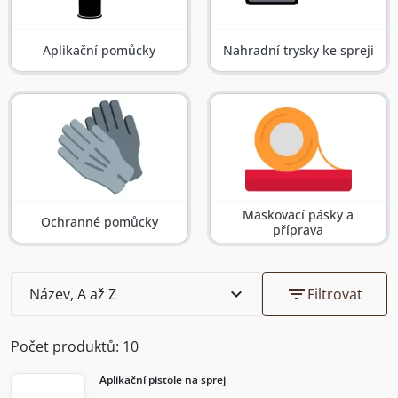
Aplikační pomůcky
Nahradní trysky ke spreji
Maskovací pásky a
Ochranné pomůcky
příprava
expand_more
filter_list
Název, A až Z
Filtrovat
Počet produktů: 10
Aplikační pistole na sprej