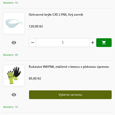
Skladem: 10
Ochranné brýle CXS LYNX, čirý zorník
120,00 Kč
Rychlý náhled


visibility

Přidat d
Skladem: 30
Rukavice WAYNA, máčené v latexu s pískovou úpravou
85,00 Kč
Rychlý náhled
visibility
Vyberte variantu
Skladem: 10