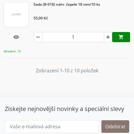
Sada (B-018) nahr. čepele 18 mm/10 ks
55,00 Kč
Rychlý náhled


visibility

Přidat d
Skladem: 10
Zobrazení 1-10 z 10 položek
Získejte nejnovější novinky a speciální slevy