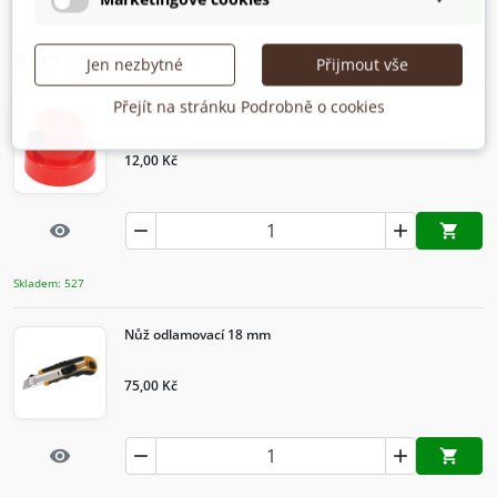
Rychlý náhled


visibility

Přidat d
Skladem: 10
Jen nezbytné
Přijmout vše
Přejít na stránku Podrobně o cookies
Náhradní tryska, nastavitelná (plochá)
12,00 Kč
Rychlý náhled


visibility

Přidat d
Skladem: 527
Nůž odlamovací 18 mm
75,00 Kč
Rychlý náhled


visibility

Přidat d