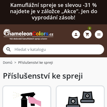
Kamuflážní spreje se slevou -31 %
najdete je v záložce „Akce“. Jen do
vyprodání zásob!
0

shopping_cart
menu

Domů
Příslušenství ke spreji
Příslušenství ke spreji