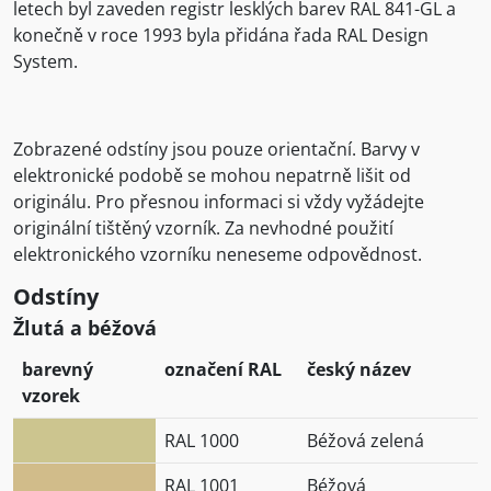
letech byl zaveden registr lesklých barev RAL 841-GL a
konečně v roce 1993 byla přidána řada RAL Design
System.
Zobrazené odstíny jsou pouze orientační. Barvy v
elektronické podobě se mohou nepatrně lišit od
originálu. Pro přesnou informaci si vždy vyžádejte
originální tištěný vzorník. Za nevhodné použití
elektronického vzorníku neneseme odpovědnost.
Odstíny
Žlutá a béžová
barevný
označení RAL
český název
vzorek
RAL 1000
Béžová zelená
RAL 1001
Béžová