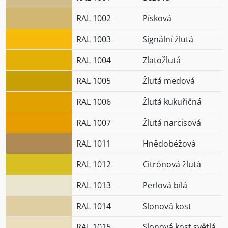
RAL 1002
Písková
RAL 1003
Signální žlutá
RAL 1004
Zlatožlutá
RAL 1005
Žlutá medová
RAL 1006
Žlutá kukuřičná
RAL 1007
Žlutá narcisová
RAL 1011
Hnědobéžová
RAL 1012
Citrónová žlutá
RAL 1013
Perlová bílá
RAL 1014
Slonová kost
RAL 1015
Slonová kost světlá