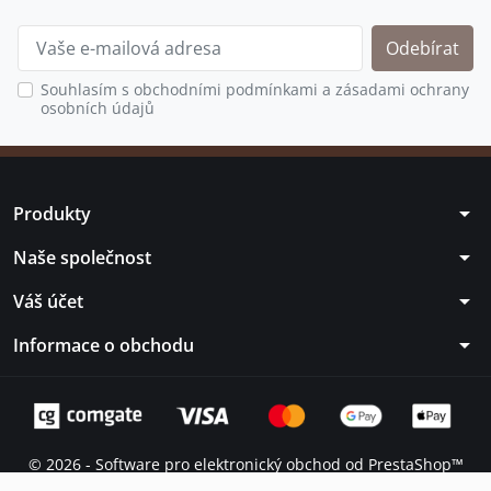
Souhlasím s obchodními podmínkami a zásadami ochrany
osobních údajů
arrow_drop_down
Produkty
arrow_drop_down
Naše společnost
arrow_drop_down
Váš účet
arrow_drop_down
Informace o obchodu
© 2026 - Software pro elektronický obchod od PrestaShop™