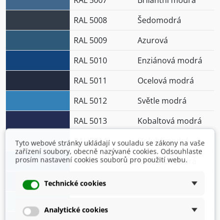
RAL 5007
Brilantní modrá
RAL 5008
Šedomodrá
RAL 5009
Azurová
RAL 5010
Enziánová modrá
RAL 5011
Ocelová modrá
RAL 5012
Světle modrá
RAL 5013
Kobaltová modrá
RAL 5014
Holubí modrá
Tyto webové stránky ukládají v souladu se zákony na vaše
zařízení soubory, obecně nazývané cookies. Odsouhlaste
prosím nastavení cookies souborů pro použití webu.
RAL 5015
Nebeská modrá
RAL 5017
Dopravní modrá
Technické cookies
RAL 5018
Tyrkysová modrá
Analytické cookies