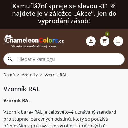
Kamuflážní spreje se slevou -31 %
najdete je v záložce „Akce“. Jen do
vyprodání zásob!
0

shopping_cart
menu

Domů
Vzorníky
Vzorník RAL
Vzorník RAL
Vzorník RAL
Vzorník barev RAL je celosvětově uznávaný standard
pro stupnici barevných odstínů, který se používá
především v průmyslové výrobě interiérových či