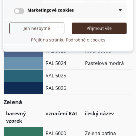
RAL 5019
Modrá Capri
Marketingové cookies
RAL 5020
Modrá oceán
RAL 5021
Vodní modrá
Jen nezbytné
Přijmout vše
RAL 5022
Noční modrá
Přejít na stránku Podrobně o cookies
RAL 5023
Modrošedá
RAL 5024
Pastelová modrá
RAL 5025
RAL 5026
Zelená
barevný
označení RAL
český název
vzorek
RAL 6000
Zelená patina