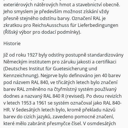
exteriérových nátěrových hmot a stavebnictví obecně.
Jeho smyslem je především možnost získání vždy
přesně stejného odstínu barvy. Označení RAL je
zkratkou pro ReichsAusschuss für Lieferbedingungen
(Říšský výbor pro dodací podmínky).
Historie
Již od roku 1927 byly odstíny postupně standardizovány
Německým institutem pro záruku jakosti a certifikaci
(Deutsches Institut für Guetesicherung und
Kennzeichnung). Nejprve bylo definováno jen 40 barev
pod názvem RAL 840, ve třicátých letech bylo značení
barev RAL změněno na čtyřmístný systém používaný
dodnes a nazvaný RAL 840 R (revised). Po dvou revizích
v letech 1953 a 1961 se systém označoval jako RAL 840-
HR. V šedesátých letech bylo, kromě překladu názvů
barev do cizích jazyků, zavedeno pomocné značení,
které mělo zabránit přesmyčce čísel. V osmdesátých