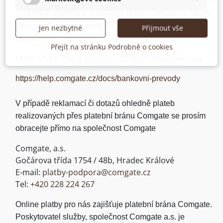
https://www.comgate.cz/cz/platebni-brana
převodem.
Podrobné informace o platební bráně Comgate a návod,
jak ji používat, naleznete na oficiálních stránkách
Jen nezbytné
Přijmout vše
společnosti:
Přejít na stránku Podrobně o cookies
https://help.comgate.cz/v1/docs/cs/platby-kartou
https://help.comgate.cz/docs/bankovni-prevody
V případě reklamací či dotazů ohledně plateb
realizovaných přes platební bránu Comgate se prosím
obracejte přímo na společnost Comgate
Comgate, a.s.
Gočárova třída 1754 / 48b, Hradec Králové
E-mail:
platby-podpora@comgate.cz
Tel:
+420 228 224 267
Online platby pro nás zajišťuje platební brána Comgate.
Poskytovatel služby, společnost Comgate a.s. je