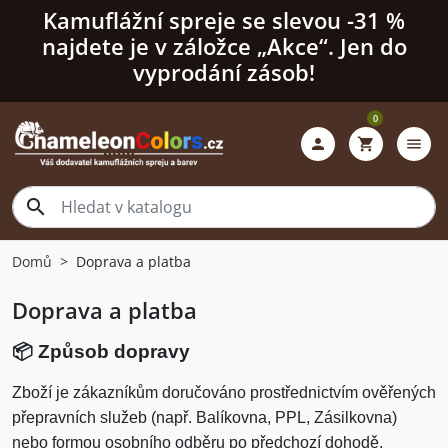
Kamuflážní spreje se slevou -31 %
najdete je v záložce „Akce“. Jen do
vyprodání zásob!
0

shopping_cart
menu

Domů
Doprava a platba
Doprava a platba
📦
Způsob dopravy
Zboží je zákazníkům doručováno prostřednictvím ověřených
přepravních služeb (např. Balíkovna, PPL, Zásilkovna)
nebo formou osobního odběru po předchozí dohodě.