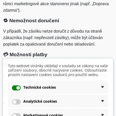
rámci marketingové akce stanoveno jinak (např. „Doprava
zdarma“).
🔁
Nemožnost doručení
V případě, že zásilku nelze doručit z důvodu na straně
zákazníka (např. nepřevzetí zásilky), může být účtován
poplatek za opakované doručení nebo skladování.
💳
Možnosti platby
Na ChameleonColors.cz nabízíme tyto způsoby platby:
Tyto webové stránky ukládají v souladu se zákony na vaše
zařízení soubory, obecně nazývané cookies. Odsouhlaste
prosím nastavení cookies souborů pro použití webu.
Platba převodem na bankovní účet
– údaje k platbě
obdržíte po dokončení objednávky.
Technické cookies
Dobírka
– platíte při převzetí zásilky od přepravce.
Analytické cookies
Online platba přes platební bránu Comgate
– rychlá a
bezpečná platba kartou nebo okamžitým bankovním
Marketingové cookies