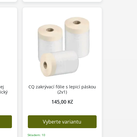
ej
CQ zakrývací fólie s lepicí páskou
ický
(2v1)
145,00 Kč
Vyberte variantu
Skladem: 10