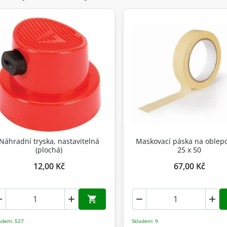
Náhradní tryska, nastavitelná
Maskovací páska na oblep
(plochá)
25 x 50
12,00 Kč
67,00 Kč





Přidat do košíku
adem: 527
Skladem: 9