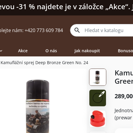
evou -31 % najdete je v záložce „Akce“.

olejte nám:
+420 773 609 784
Akce
O nás
Jak nakoupit
Bonuso

Kamuflážní sprej Deep Bronze Green No. 24
Kamuf
Gree
289,00
Jednotná
(prewar 