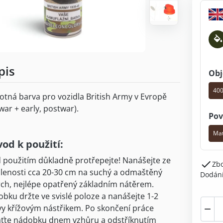
pis
Obj
400
otná barva pro vozidla British Army v Evropě
war + early, postwar).
Pov
Ma
od k použití:
 použitím důkladně protřepejte! Nanášejte ze

Zbo
lenosti cca 20-30 cm na suchý a odmaštěný
Dodání
ch, nejlépe opatřený základním nátěrem.
bku držte ve svislé poloze a nanášejte 1-2
vy křížovým nástřikem. Po skončení práce

ťte nádobku dnem vzhůru a odstříknutím