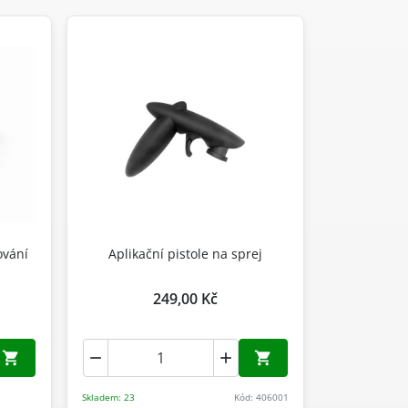
ování
Aplikační pistole na sprej
249,00 Kč




Přidat do košíku
Přidat do košíku
Skladem: 23
Kód: 406001