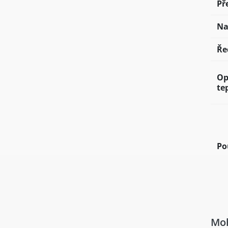
Př
Na
Ře
Op
te
Po
Moh