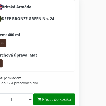
Britská Armáda
DEEP BRONZE GREEN No. 24
em: 400 ml
 ml
rchová úprava: Mat
t
ží je skladem
 do 3 - 4 pracovních dní
Přidat do košíku

