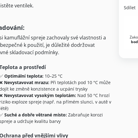
istěte ventilek.
Sdílet
adování:
si kamuflážní spreje zachovaly své vlastnosti a
Zako
bod
 bezpečné k použití, je důležité dodržovat
vné skladovací podmínky.
Teplota a prostředí
✅
Optimální teplota:
10–25 °C
❌
Nevystavovat mrazu:
Při teplotách pod 10 °C může
dojít ke změně konzistence a ucpání trysky
❌
Nevystavovat vysokým teplotám:
Nad 50 °C hrozí
riziko exploze spreje (např. na přímém slunci, v autě v
létě)
✅
Suché a dobře větrané místo:
Zabraňuje korozi
spreje a udržuje kvalitu barvy
Ochrana před vnějšími vlivy