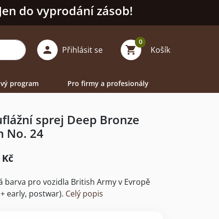
 Jen do vyprodání zásob!
0

shopping_cart
Přihlásit se
Košík
vý program
Pro firmy a profesionály
lážní sprej Deep Bronze
n No. 24
 Kč
 barva pro vozidla British Army v Evropě
+ early, postwar).
Celý popis