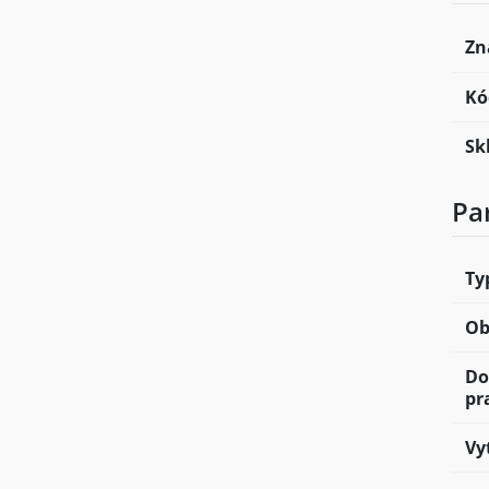
Zn
Kó
Sk
Pa
Ty
Ob
Do
pr
Vy