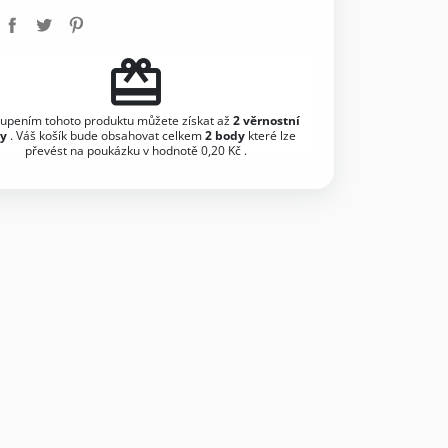
redeem
upením tohoto produktu můžete získat až
2
věrnostní
y
. Váš košík bude obsahovat celkem
2
body
které lze
převést na poukázku v hodnotě
0,20 Kč
.