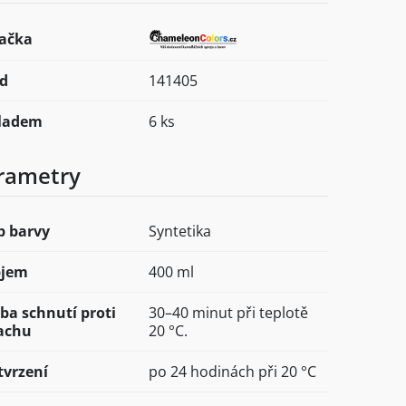
ačka
d
141405
ladem
6 ks
rametry
p barvy
Syntetika
jem
400 ml
ba schnutí proti
30–40 minut při teplotě
achu
20 °C.
tvrzení
po 24 hodinách při 20 °C