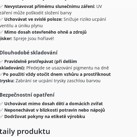
✅
Nevystavovat přímému slunečnímu záření:
UV
záření může poškodit složení barvy
✅
Uchovávat ve svislé poloze:
Snižuje riziko ucpání
ventilu a úniku plynu
✅
Mimo dosah otevřeného ohně a zdrojů
jisker:
Spreje jsou hořlavé!
Dlouhodobé skladování
✅
Pravidelně protřepávat (při delším
skladování):
Předejde se usazování pigmentu na dně
✅
Po použití vždy otočit dnem vzhůru a prostříknout
trysku:
Zabrání se ucpání trysky zaschlou barvou
Bezpečnostní opatření
✅
Uchovávat mimo dosah dětí a domácích zvířat
✅
Neponechávat v blízkosti potravin nebo nápojů
✅
Dodržovat pokyny na etiketě výrobku
taily produktu