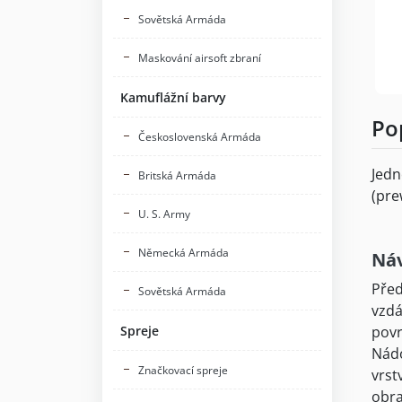
Sovětská Armáda
Maskování airsoft zbraní
Kamuflážní barvy
Po
Československá Armáda
Jedn
Britská Armáda
(pre
U. S. Army
Německá Armáda
Náv
Před
Sovětská Armáda
vzdá
Spreje
povr
Nádo
Značkovací spreje
vrst
obra