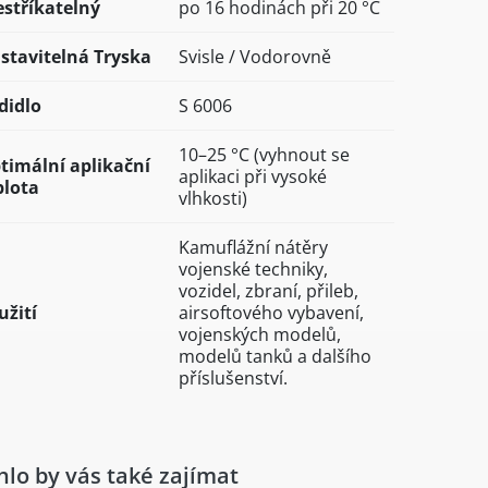
estříkatelný
po 16 hodinách při 20 °C
stavitelná Tryska
Svisle / Vodorovně
didlo
S 6006
10–25 °C (vyhnout se
timální aplikační
aplikaci při vysoké
plota
vlhkosti)
Kamuflážní nátěry
vojenské techniky,
vozidel, zbraní, přileb,
užití
airsoftového vybavení,
vojenských modelů,
modelů tanků a dalšího
příslušenství.
lo by vás také zajímat