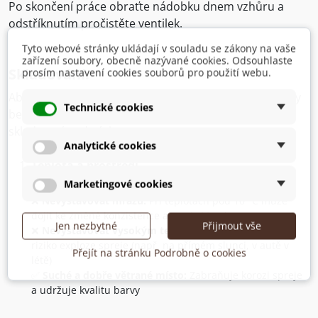
Po skončení práce obraťte nádobku dnem vzhůru a
odstříknutím pročistěte ventilek.
Tyto webové stránky ukládají v souladu se zákony na vaše
zařízení soubory, obecně nazývané cookies. Odsouhlaste
Skladování:
prosím nastavení cookies souborů pro použití webu.
Aby si kamuflážní spreje zachovaly své vlastnosti a byly
Technické cookies
bezpečné k použití, je důležité dodržovat správné
skladovací podmínky.
Analytické cookies
Teplota a prostředí
Marketingové cookies
✅
Optimální teplota:
10–25 °C
❌
Nevystavovat mrazu:
Při teplotách pod 10 °C může
dojít ke změně konzistence a ucpání trysky
Jen nezbytné
Přijmout vše
❌
Nevystavovat vysokým teplotám:
Nad 50 °C hrozí
riziko exploze spreje (např. na přímém slunci, v autě v
Přejít na stránku Podrobně o cookies
létě)
✅
Suché a dobře větrané místo:
Zabraňuje korozi spreje
a udržuje kvalitu barvy