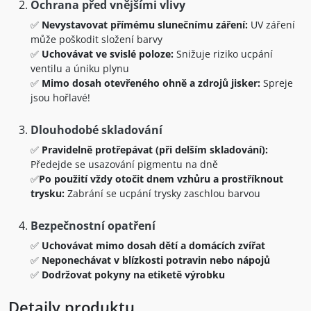
Ochrana před vnějšími vlivy
✅
Nevystavovat přímému slunečnímu záření:
UV záření
může poškodit složení barvy
✅
Uchovávat ve svislé poloze:
Snižuje riziko ucpání
ventilu a úniku plynu
✅
Mimo dosah otevřeného ohně a zdrojů jisker:
Spreje
jsou hořlavé!
Dlouhodobé skladování
✅
Pravidelně protřepávat (při delším skladování):
Předejde se usazování pigmentu na dně
✅
Po použití vždy otočit dnem vzhůru a prostříknout
trysku:
Zabrání se ucpání trysky zaschlou barvou
Bezpečnostní opatření
✅
Uchovávat mimo dosah dětí a domácích zvířat
✅
Neponechávat v blízkosti potravin nebo nápojů
✅
Dodržovat pokyny na etiketě výrobku
Detaily produktu