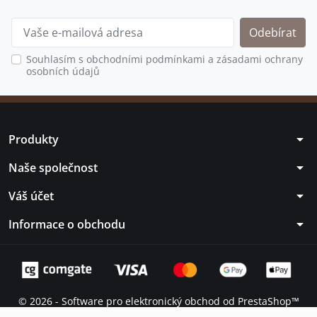
Souhlasím s obchodními podmínkami a zásadami ochrany
osobních údajů
arrow_drop_down
Produkty
arrow_drop_down
Naše společnost
arrow_drop_down
Váš účet
arrow_drop_down
Informace o obchodu
© 2026 - Software pro elektronický obchod od PrestaShop™