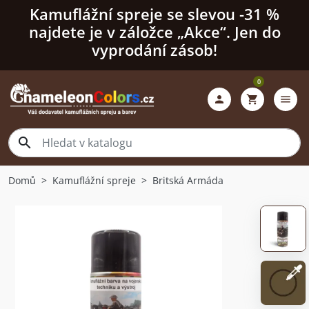
Kamuflážní spreje se slevou -31 %
najdete je v záložce „Akce“. Jen do
vyprodání zásob!
0

shopping_cart
menu

Domů
Kamuflážní spreje
Britská Armáda