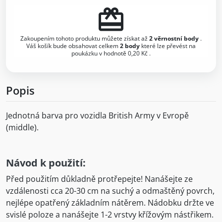
redeem
Zakoupením tohoto produktu můžete získat až
2
věrnostní body
.
Váš košík bude obsahovat celkem
2
body
které lze převést na
poukázku v hodnotě
0,20 Kč
.
Popis
Jednotná barva pro vozidla British Army v Evropě
(middle).
Návod k použití:
Před použitím důkladně protřepejte! Nanášejte ze
vzdálenosti cca 20-30 cm na suchý a odmaštěný povrch,
nejlépe opatřený základním nátěrem. Nádobku držte ve
svislé poloze a nanášejte 1-2 vrstvy křížovým nástřikem.