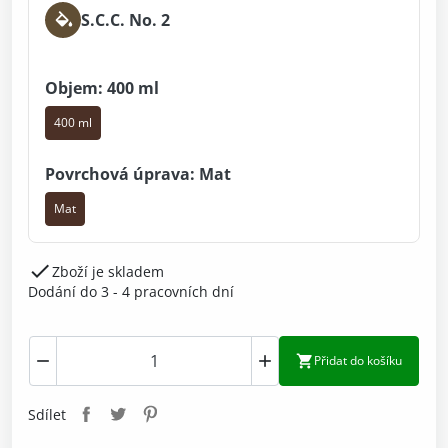
S.C.C. No. 2
Objem: 400 ml
400 ml
Povrchová úprava: Mat
Mat

Zboží je skladem
Dodání do 3 - 4 pracovních dní



Přidat do košíku
Sdílet