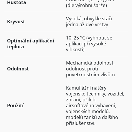
Hustota
(dle výrobní šarže)
Vysoká, obvykle stačí
Kryvost
jedna až dvě vrstvy
10–25 °C (vyhnout se
Optimální aplikační
aplikaci při vysoké
teplota
vlhkosti)
Mechanická odolnost,
Odolnost
odolnost proti
povětrnostním vlivům
Kamuflážní nátěry
vojenské techniky, vozidel,
zbraní, přileb,
Použití
airsoftového vybavení,
vojenských modelů,
modelů tanků a dalšího
příslušenství.