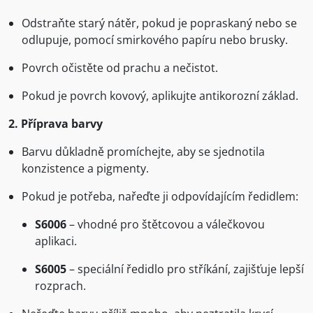
Odstraňte starý nátěr, pokud je popraskaný nebo se
odlupuje, pomocí smirkového papíru nebo brusky.
Povrch očistěte od prachu a nečistot.
Pokud je povrch kovový, aplikujte antikorozní základ.
2. Příprava barvy
Barvu důkladně promíchejte, aby se sjednotila
konzistence a pigmenty.
Pokud je potřeba, nařeďte ji odpovídajícím ředidlem:
S6006
– vhodné pro štětcovou a válečkovou
aplikaci.
S6005
– speciální ředidlo pro stříkání, zajišťuje lepší
rozprach.