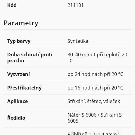
Kód
211101
Parametry
Typ barvy
Syntetika
Doba schnutí proti
30–40 minut při teplotě 20
prachu
°C.
Vytvrzení
po 24 hodinách při 20 °C
Přestříkatelný
po 16 hodinách při 20 °C
Aplikace
Stříkání, štětec, váleček
Nátěr S 6006 / Stříkání S
Ředidlo
6005
Přibližně 1,2–1,4 g/cm³