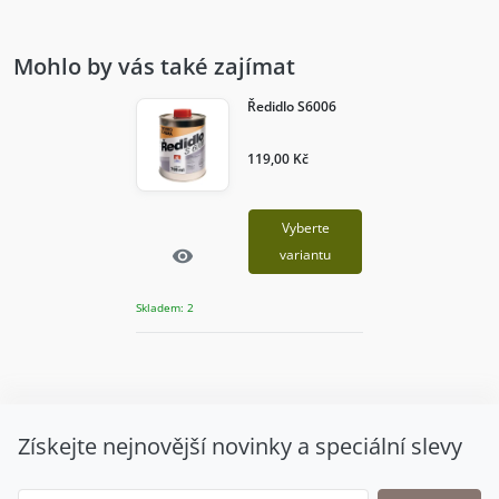
Mohlo by vás také zajímat
Ředidlo S6006
119,00 Kč
Vyberte
Rychlý náhled
visibility
variantu
Skladem: 2
Získejte nejnovější novinky a speciální slevy