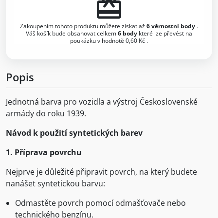
redeem
Zakoupením tohoto produktu můžete získat až
6
věrnostní body
.
Váš košík bude obsahovat celkem
6
body
které lze převést na
poukázku v hodnotě
0,60 Kč
.
Popis
Jednotná barva pro vozidla a výstroj Československé
armády do roku 1939.
Návod k použití syntetických barev
1. Příprava povrchu
Nejprve je důležité připravit povrch, na který budete
nanášet syntetickou barvu:
Odmastěte povrch pomocí odmašťovače nebo
technického benzínu.