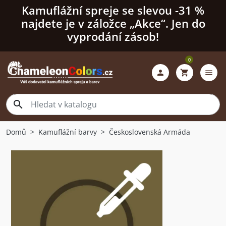
Kamuflážní spreje se slevou -31 %
najdete je v záložce „Akce“. Jen do
vyprodání zásob!
0

shopping_cart
menu

Domů
Kamuflážní barvy
Československá Armáda