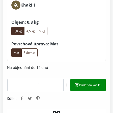
Khaki 1
Objem: 0,8 kg
0,8 kg
4,5 kg
9 kg
Povrchová úprava: Mat
Mat
Polomat
Na objednání do 14 dnů



Přidat do košíku
Sdílet