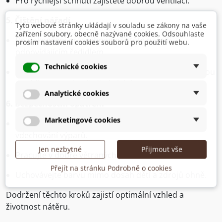
Pro rychlejší schnutí zajistěte dobrou ventilaci.
5. Čištění nářadí
Tyto webové stránky ukládají v souladu se zákony na vaše
zařízení soubory, obecně nazývané cookies. Odsouhlaste
Po dokončení práce ihned očistěte nářadí
prosím nastavení cookies souborů pro použití webu.
odpovídajícím ředidlem.
Technické cookies
Štětce a válečky lze čistit ředidlem nebo teplou vodou
s mýdlem u vodou ředitelných barev.
Analytické cookies
6. Bezpečnostní opatření
Marketingové cookies
Používejte ochranné rukavice, brýle a masku proti
vdechování výparů.
Jen nezbytné
Přijmout vše
Pracujte v dobře větraných prostorách.
Přejít na stránku Podrobně o cookies
Uchovávejte barvu mimo dosah dětí a zdrojů ohně.
Dodržení těchto kroků zajistí optimální vzhled a
životnost nátěru.