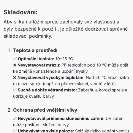
Skladování:
Aby si kamuflážní spreje zachovaly své vlastnosti a
byly bezpečné k použití, je důležité dodržovat správné
skladovací podmínky.
Teplota a prostředí
✅
Optimální teplota:
10–25 °C
❌
Nevystavovat mrazu:
Při teplotách pod 10 °C může dojít
ke změně konzistence a ucpání trysky
❌
Nevystavovat vysokým teplotám:
Nad 50 °C hrozí riziko
exploze spreje (např. na přímém slunci, v autě v létě)
✅
Suché a dobře větrané místo:
Zabraňuje korozi spreje a
udržuje kvalitu barvy
Ochrana před vnějšími vlivy
✅
Nevystavovat přímému slunečnímu záření:
UV záření
může poškodit složení barvy
✅
Uchovávat ve svislé poloze:
Snižuje riziko ucpání ventilu