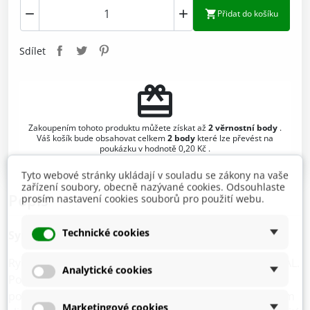



Přidat do košíku
Sdílet
redeem
Zakoupením tohoto produktu můžete získat až
2
věrnostní body
.
Váš košík bude obsahovat celkem
2
body
které lze převést na
poukázku v hodnotě
0,20 Kč
.
Tyto webové stránky ukládají v souladu se zákony na vaše
zařízení soubory, obecně nazývané cookies. Odsouhlaste
Popis
prosím nastavení cookies souborů pro použití webu.
Technické cookies
Syntetický sprej RAL
Rychleschnoucí syntetická barva ve spreji v odstínu RAL.
Analytické cookies
Poskytuje dokonalé krytí a dlouhotrvající ochranu
povrchu. Díky své vysoké odolnosti vůči povětrnostním
Marketingové cookies