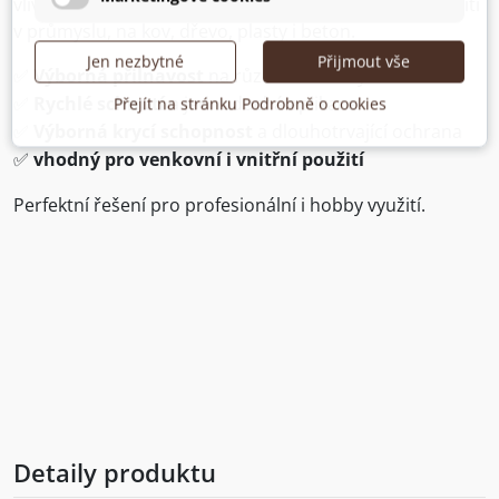
vlivům, mechanickému opotřebení
je ideální pro použití
v průmyslu, na kov, dřevo, plasty i beton.
Jen nezbytné
Přijmout vše
Výborná přilnavost
na různé materiály
✅
Rychlé schnutí
a jednoduchá aplikace
Přejít na stránku Podrobně o cookies
✅
Výborná krycí schopnost
a dlouhotrvající ochrana
✅
vhodný pro venkovní i vnitřní použití
✅
Perfektní řešení pro profesionální i hobby využití.
Detaily produktu