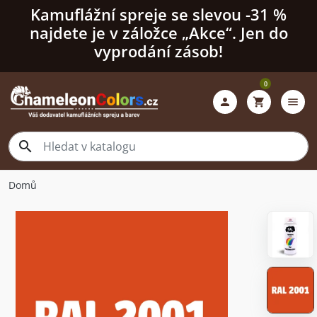
Kamuflážní spreje se slevou -31 %
najdete je v záložce „Akce“. Jen do
vyprodání zásob!
0

shopping_cart
menu

Domů