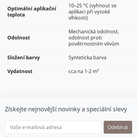
10–25 °C (vyhnout se
Optimální aplikační
aplikaci při vysoké
teplota
vlhkosti)
Mechanická odolnost,
Odolnost
odolnost proti
povětrnostním vlivům
Složení barvy
Synteticka barva
Vydatnost
cca na 1-2 m²
Získejte nejnovější novinky a speciální slevy