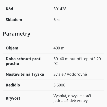
Kód
301428
Skladem
6 ks
Parametry
Objem
400 ml
Doba schnutí proti
30–40 minut při teplotě 20
prachu
°C.
Nastavitelná Tryska
Svisle / Vodorovně
Ředidlo
S 6006
Vysoká, obvykle stačí
Kryvost
jedna až dvě vrstvy