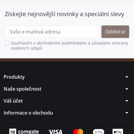
Získejte nejnovější novinky a speciální slevy
Souhlasím s obchodními podmínkami a zásadami ochrany
osobních údajů
arrow_drop_down
Produkty
arrow_drop_down
Naše společnost
arrow_drop_down
Váš účet
arrow_drop_down
Informace o obchodu