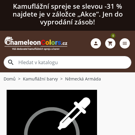
Kamuflážní spreje se slevou -31 %
najdete je v záložce „Akce“. Jen do
vyprodání zásob!
0

shopping_cart
menu

Domů
Kamuflážní barvy
Německá Armáda