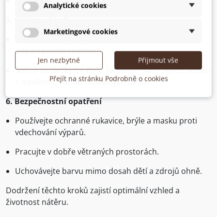
Pro rychlejší schnutí zajistěte dobrou ventilaci.
Analytické cookies
5. Čištění nářadí
Marketingové cookies
Po dokončení práce ihned očistěte nářadí
odpovídajícím ředidlem.
Jen nezbytné
Přijmout vše
Štětce a válečky lze čistit ředidlem nebo teplou vodou
Přejít na stránku Podrobně o cookies
s mýdlem u vodou ředitelných barev.
6. Bezpečnostní opatření
Používejte ochranné rukavice, brýle a masku proti
vdechování výparů.
Pracujte v dobře větraných prostorách.
Uchovávejte barvu mimo dosah dětí a zdrojů ohně.
Dodržení těchto kroků zajistí optimální vzhled a
životnost nátěru.