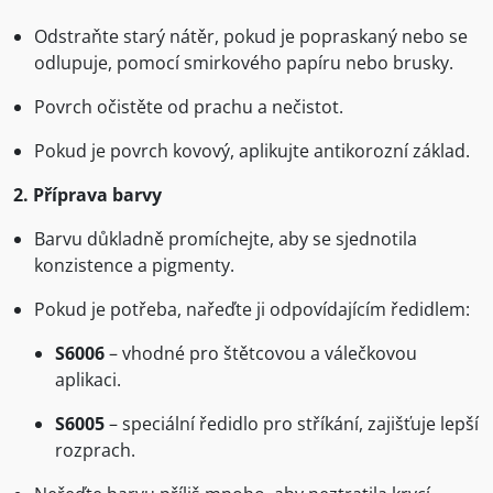
Odstraňte starý nátěr, pokud je popraskaný nebo se
odlupuje, pomocí smirkového papíru nebo brusky.
Povrch očistěte od prachu a nečistot.
Pokud je povrch kovový, aplikujte antikorozní základ.
2. Příprava barvy
Barvu důkladně promíchejte, aby se sjednotila
konzistence a pigmenty.
Pokud je potřeba, nařeďte ji odpovídajícím ředidlem:
S6006
– vhodné pro štětcovou a válečkovou
aplikaci.
S6005
– speciální ředidlo pro stříkání, zajišťuje lepší
rozprach.