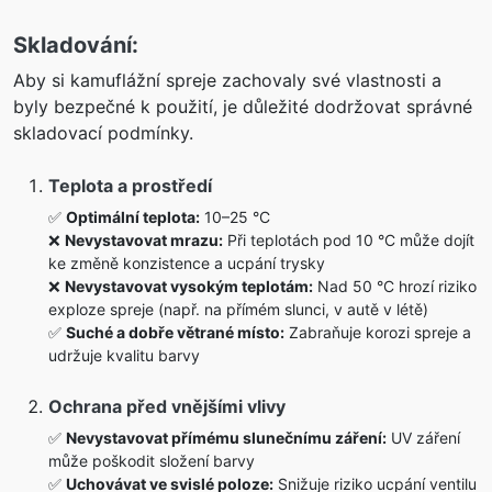
Skladování:
Aby si kamuflážní spreje zachovaly své vlastnosti a
byly bezpečné k použití, je důležité dodržovat správné
skladovací podmínky.
Teplota a prostředí
✅
Optimální teplota:
10–25 °C
❌
Nevystavovat mrazu:
Při teplotách pod 10 °C může dojít
ke změně konzistence a ucpání trysky
❌
Nevystavovat vysokým teplotám:
Nad 50 °C hrozí riziko
exploze spreje (např. na přímém slunci, v autě v létě)
✅
Suché a dobře větrané místo:
Zabraňuje korozi spreje a
udržuje kvalitu barvy
Ochrana před vnějšími vlivy
✅
Nevystavovat přímému slunečnímu záření:
UV záření
může poškodit složení barvy
✅
Uchovávat ve svislé poloze:
Snižuje riziko ucpání ventilu