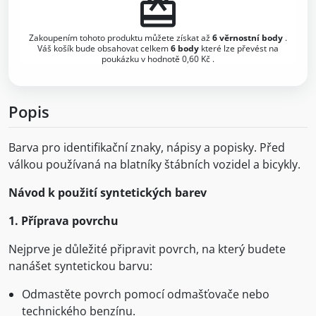
redeem
Zakoupením tohoto produktu můžete získat až
6
věrnostní body
.
Váš košík bude obsahovat celkem
6
body
které lze převést na
poukázku v hodnotě
0,60 Kč
.
Popis
Barva pro identifikační znaky, nápisy a popisky. Před
válkou používaná na blatníky štábních vozidel a bicykly.
Návod k použití syntetických barev
1. Příprava povrchu
Nejprve je důležité připravit povrch, na který budete
nanášet syntetickou barvu:
Odmastěte povrch pomocí odmašťovače nebo
technického benzínu.