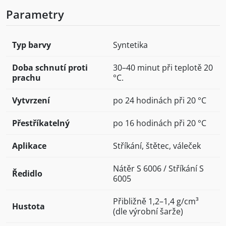
Parametry
Typ barvy
Syntetika
Doba schnutí proti
30–40 minut při teplotě 20
prachu
°C.
Vytvrzení
po 24 hodinách při 20 °C
Přestříkatelný
po 16 hodinách při 20 °C
Aplikace
Stříkání, štětec, váleček
Nátěr S 6006 / Stříkání S
Ředidlo
6005
Přibližně 1,2–1,4 g/cm³
Hustota
(dle výrobní šarže)