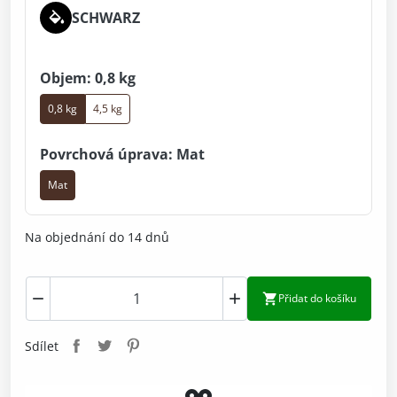
SCHWARZ
Objem: 0,8 kg
0,8 kg
4,5 kg
Povrchová úprava: Mat
Mat
Na objednání do 14 dnů



Přidat do košíku
Sdílet