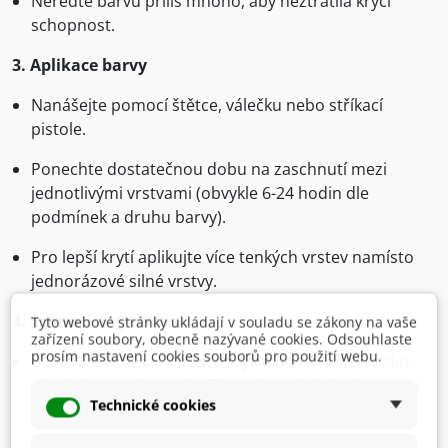
Neřeďte barvu příliš mnoho, aby neztratila krycí
schopnost.
3. Aplikace barvy
Nanášejte pomocí štětce, válečku nebo stříkací
pistole.
Ponechte dostatečnou dobu na zaschnutí mezi
jednotlivými vrstvami (obvykle 6-24 hodin dle
podmínek a druhu barvy).
Pro lepší krytí aplikujte více tenkých vrstev namísto
jednorázové silné vrstvy.
4. Schnutí a vytvrzení
Tyto webové stránky ukládají v souladu se zákony na vaše
zařízení soubory, obecně nazývané cookies. Odsouhlaste
prosím nastavení cookies souborů pro použití webu.
Barva zaschne na dotek obvykle do několika hodin,
ale plně vytvrdne za 24-72 hodin v závislosti na typu
Technické cookies
barvy a podmínkách schnutí.