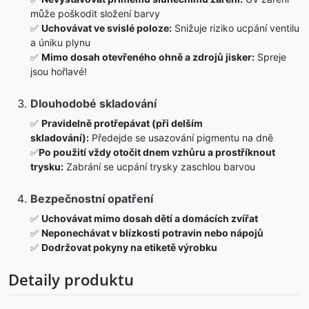
může poškodit složení barvy
✅
Uchovávat ve svislé poloze:
Snižuje riziko ucpání ventilu
a úniku plynu
✅
Mimo dosah otevřeného ohně a zdrojů jisker:
Spreje
jsou hořlavé!
Dlouhodobé skladování
✅
Pravidelně protřepávat (při delším
skladování):
Předejde se usazování pigmentu na dně
✅
Po použití vždy otočit dnem vzhůru a prostříknout
trysku:
Zabrání se ucpání trysky zaschlou barvou
Bezpečnostní opatření
✅
Uchovávat mimo dosah dětí a domácích zvířat
✅
Neponechávat v blízkosti potravin nebo nápojů
✅
Dodržovat pokyny na etiketě výrobku
Detaily produktu