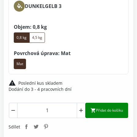
DUNKELGELB 3
Objem: 0,8 kg
0,8 kg
4,5 kg
Povrchová úprava: Mat
Mat

Poslední kus skladem
Dodání do 3 - 4 pracovních dní



Přidat do košíku
Sdílet