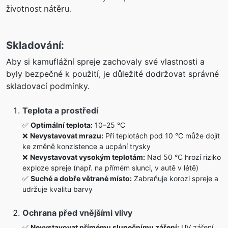
životnost nátěru.
Skladování:
Aby si kamuflážní spreje zachovaly své vlastnosti a
byly bezpečné k použití, je důležité dodržovat správné
skladovací podmínky.
Teplota a prostředí
✅
Optimální teplota:
10–25 °C
❌
Nevystavovat mrazu:
Při teplotách pod 10 °C může dojít
ke změně konzistence a ucpání trysky
❌
Nevystavovat vysokým teplotám:
Nad 50 °C hrozí riziko
exploze spreje (např. na přímém slunci, v autě v létě)
✅
Suché a dobře větrané místo:
Zabraňuje korozi spreje a
udržuje kvalitu barvy
Ochrana před vnějšími vlivy
✅
Nevystavovat přímému slunečnímu záření:
UV záření