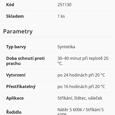
Kód
251130
Skladem
1 ks
Parametry
Typ barvy
Syntetika
Doba schnutí proti
30–40 minut při teplotě 20
prachu
°C.
Vytvrzení
po 24 hodinách při 20 °C
Přestříkatelný
po 16 hodinách při 20 °C
Aplikace
Stříkání, štětec, váleček
Nátěr S 6006 / Stříkání S
Ředidlo
6005