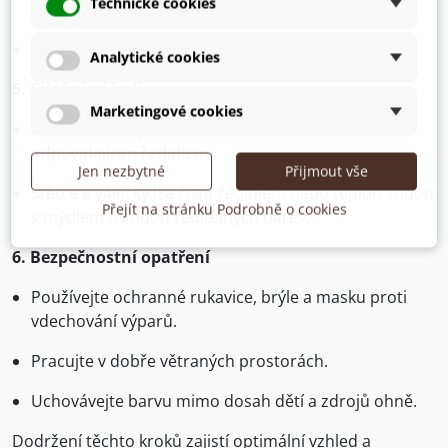
Technické cookies
barvy a podmínkách schnutí.
Pro rychlejší schnutí zajistěte dobrou ventilaci.
Analytické cookies
5. Čištění nářadí
Marketingové cookies
Po dokončení práce ihned očistěte nářadí
odpovídajícím ředidlem.
Jen nezbytné
Přijmout vše
Štětce a válečky lze čistit ředidlem nebo teplou vodou
Přejít na stránku Podrobně o cookies
s mýdlem u vodou ředitelných barev.
6. Bezpečnostní opatření
Používejte ochranné rukavice, brýle a masku proti
vdechování výparů.
Pracujte v dobře větraných prostorách.
Uchovávejte barvu mimo dosah dětí a zdrojů ohně.
Dodržení těchto kroků zajistí optimální vzhled a