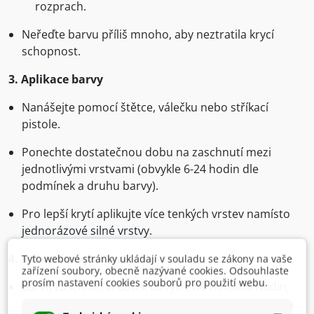
rozprach.
Neřeďte barvu příliš mnoho, aby neztratila krycí
schopnost.
3. Aplikace barvy
Nanášejte pomocí štětce, válečku nebo stříkací
pistole.
Ponechte dostatečnou dobu na zaschnutí mezi
jednotlivými vrstvami (obvykle 6-24 hodin dle
podmínek a druhu barvy).
Pro lepší krytí aplikujte více tenkých vrstev namísto
jednorázové silné vrstvy.
4. Schnutí a vytvrzení
Tyto webové stránky ukládají v souladu se zákony na vaše
zařízení soubory, obecně nazývané cookies. Odsouhlaste
prosím nastavení cookies souborů pro použití webu.
Barva zaschne na dotek obvykle do několika hodin,
ale plně vytvrdne za 24-72 hodin v závislosti na typu