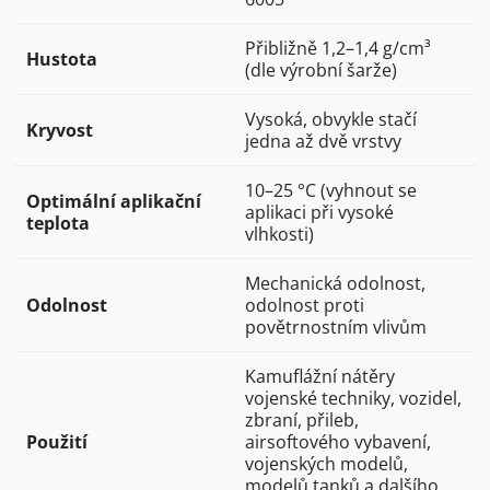
Přibližně 1,2–1,4 g/cm³
Hustota
(dle výrobní šarže)
Vysoká, obvykle stačí
Kryvost
jedna až dvě vrstvy
10–25 °C (vyhnout se
Optimální aplikační
aplikaci při vysoké
teplota
vlhkosti)
Mechanická odolnost,
Odolnost
odolnost proti
povětrnostním vlivům
Kamuflážní nátěry
vojenské techniky, vozidel,
zbraní, přileb,
Použití
airsoftového vybavení,
vojenských modelů,
modelů tanků a dalšího