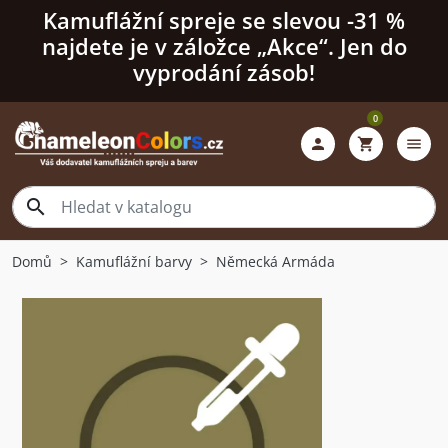
Kamuflážní spreje se slevou -31 %
najdete je v záložce „Akce“. Jen do
vyprodání zásob!
0

shopping_cart
menu

Domů
Kamuflážní barvy
Německá Armáda