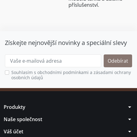
příslušenství.
Získejte nejnovější novinky a speciální slevy
Souhlasím s obchodními podmínkami a zásadami ochrany
osobních údajů
arrow_drop_down
Produkty
arrow_drop_down
Naše společnost
arrow_drop_down
Váš účet