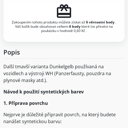
redeem
Zakoupením tohoto produktu můžete získat až
6
věrnostní body
.
Váš košík bude obsahovat celkem
6
body
které lze převést na
poukázku v hodnotě
0,60 Kč
.
Popis
Další tmavší varianta Dunkelgelb používaná na
vozidlech a výstroji WH (Panzerfausty, pouzdra na
plynové masky atd.).
Návod k použití syntetických barev
1. Příprava povrchu
Nejprve je důležité připravit povrch, na který budete
nanášet syntetickou barvu: