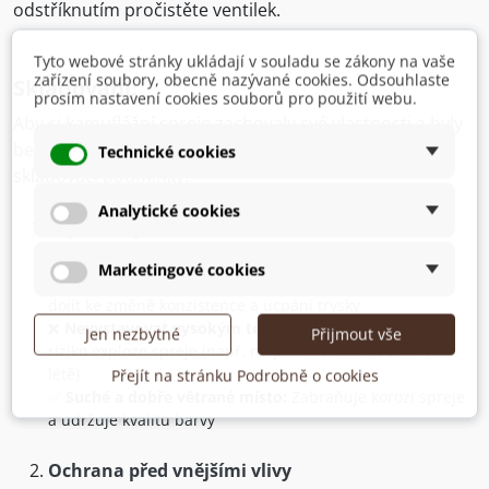
odstříknutím pročistěte ventilek.
Tyto webové stránky ukládají v souladu se zákony na vaše
zařízení soubory, obecně nazývané cookies. Odsouhlaste
Skladování:
prosím nastavení cookies souborů pro použití webu.
Aby si kamuflážní spreje zachovaly své vlastnosti a byly
bezpečné k použití, je důležité dodržovat správné
Technické cookies
skladovací podmínky.
Analytické cookies
Teplota a prostředí
✅
Optimální teplota:
10–25 °C
Marketingové cookies
❌
Nevystavovat mrazu:
Při teplotách pod 10 °C může
dojít ke změně konzistence a ucpání trysky
❌
Nevystavovat vysokým teplotám:
Nad 50 °C hrozí
Jen nezbytné
Přijmout vše
riziko exploze spreje (např. na přímém slunci, v autě v
létě)
Přejít na stránku Podrobně o cookies
✅
Suché a dobře větrané místo:
Zabraňuje korozi spreje
a udržuje kvalitu barvy
Ochrana před vnějšími vlivy