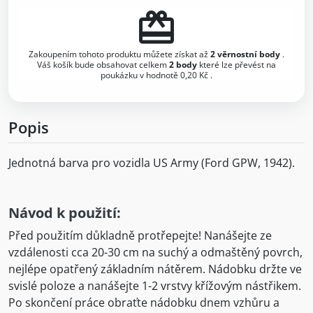
redeem
Zakoupením tohoto produktu můžete získat až
2
věrnostní body
.
Váš košík bude obsahovat celkem
2
body
které lze převést na
poukázku v hodnotě
0,20 Kč
.
Popis
Jednotná barva pro vozidla US Army (Ford GPW, 1942).
Návod k použití:
Před použitím důkladně protřepejte! Nanášejte ze
vzdálenosti cca 20-30 cm na suchý a odmaštěný povrch,
nejlépe opatřený základním nátěrem. Nádobku držte ve
svislé poloze a nanášejte 1-2 vrstvy křížovým nástřikem.
Po skončení práce obraťte nádobku dnem vzhůru a