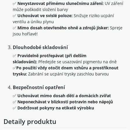
✅
Nevystavovat přímému slunečnímu záření:
UV záření
může poškodit složení barvy
✅
Uchovávat ve svislé poloze:
Snižuje riziko ucpání
ventilu a úniku plynu
✅
Mimo dosah otevřeného ohně a zdrojů jisker:
Spreje
jsou hořlavé!
Dlouhodobé skladování
✅
Pravidelně protřepávat (při delším
skladování):
Předejde se usazování pigmentu na dně
✅
Po použití vždy otočit dnem vzhůru a prostříknout
trysku:
Zabrání se ucpání trysky zaschlou barvou
Bezpečnostní opatření
✅
Uchovávat mimo dosah dětí a domácích zvířat
✅
Neponechávat v blízkosti potravin nebo nápojů
✅
Dodržovat pokyny na etiketě výrobku
Detaily produktu