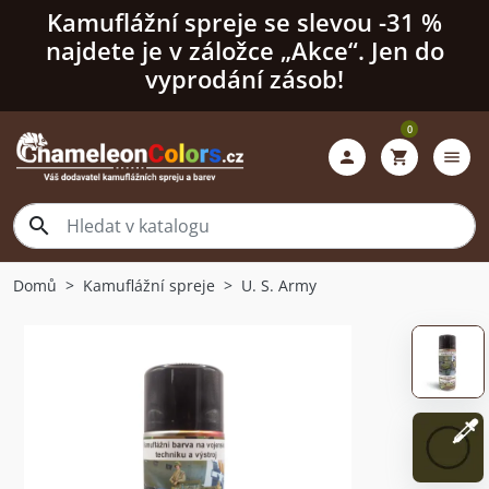
Kamuflážní spreje se slevou -31 %
najdete je v záložce „Akce“. Jen do
vyprodání zásob!
0

shopping_cart
menu

Domů
Kamuflážní spreje
U. S. Army