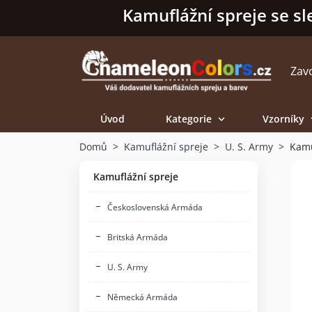
Kamuflážní spreje se sl
Zav
Úvod
Kategorie
Vzorníky

Domů
Kamuflážní spreje
U. S. Army
Kamu
Kamuflážní spreje
Československá Armáda
Britská Armáda
U. S. Army
Německá Armáda