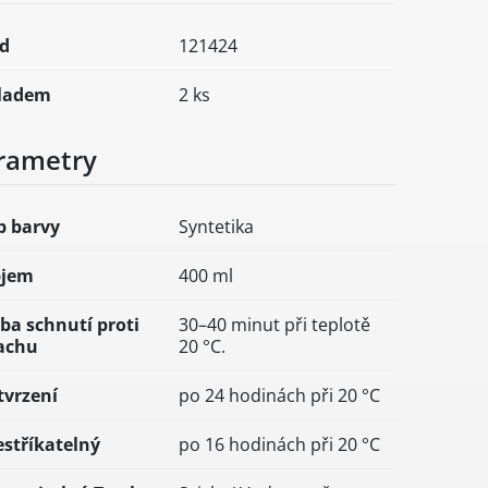
d
121424
ladem
2 ks
rametry
p barvy
Syntetika
jem
400 ml
ba schnutí proti
30–40 minut při teplotě
achu
20 °C.
tvrzení
po 24 hodinách při 20 °C
estříkatelný
po 16 hodinách při 20 °C