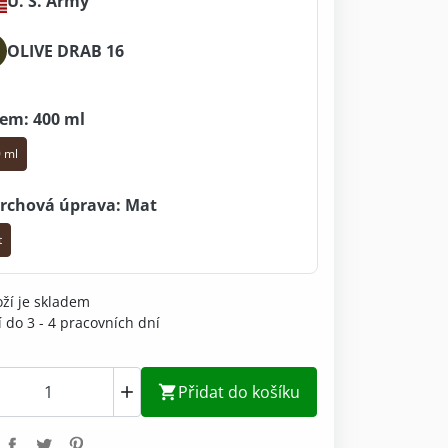
U. S. Army
OLIVE DRAB 16
em: 400 ml
 ml
rchová úprava: Mat
t
ží je skladem
 do 3 - 4 pracovních dní
Přidat do košíku

