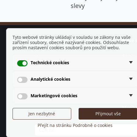
slevy
Tyto webové stránky ukládají v souladu se zákony na vaše
Produkty
Naše 
zařízení soubory, obecně nazývané cookies. Odsouhlaste
prosím nastavení cookies souborů pro použití webu.
Akce
Obcho
Technické cookies
Nové produkty
O nás
Nejprodávanější
Rekla
Analytické cookies
Doprav
Ochra
Marketingové cookies
Kontak
Mapa 
Jen nezbytné
Přijmout vše
Přejít na stránku Podrobně o cookies