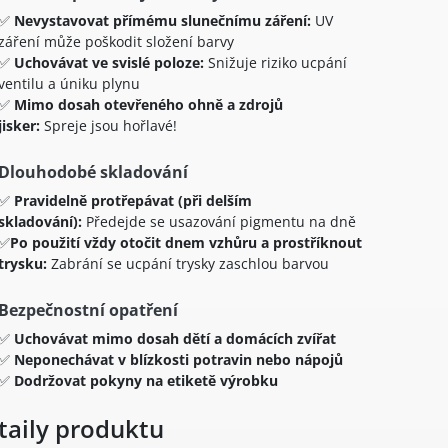
✅
Nevystavovat přímému slunečnímu záření:
UV
záření může poškodit složení barvy
✅
Uchovávat ve svislé poloze:
Snižuje riziko ucpání
ventilu a úniku plynu
✅
Mimo dosah otevřeného ohně a zdrojů
jisker:
Spreje jsou hořlavé!
Dlouhodobé skladování
✅
Pravidelně protřepávat (při delším
skladování):
Předejde se usazování pigmentu na dně
✅
Po použití vždy otočit dnem vzhůru a prostříknout
trysku:
Zabrání se ucpání trysky zaschlou barvou
Bezpečnostní opatření
✅
Uchovávat mimo dosah dětí a domácích zvířat
✅
Neponechávat v blízkosti potravin nebo nápojů
✅
Dodržovat pokyny na etiketě výrobku
taily produktu