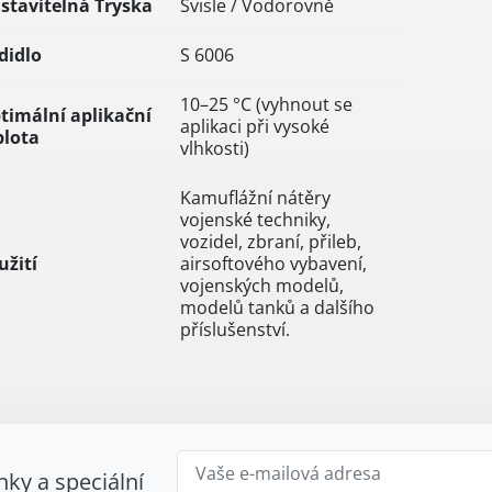
stavitelná Tryska
Svisle / Vodorovně
didlo
S 6006
10–25 °C (vyhnout se
timální aplikační
aplikaci při vysoké
plota
vlhkosti)
Kamuflážní nátěry
vojenské techniky,
vozidel, zbraní, přileb,
užití
airsoftového vybavení,
vojenských modelů,
modelů tanků a dalšího
příslušenství.
nky a speciální