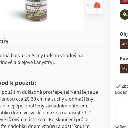
Obj
pis
400
otná barva US Army (odstín vhodný na
Pov
inové a olejové kanystry).
Ma
od k použití:

Zbo
 použitím důkladně protřepejte! Nanášejte ze
Dodání
lenosti cca 20-30 cm na suchý a odmaštěný
ch, nejlépe opatřený základním nátěrem.

bku držte ve svislé poloze a nanášejte 1-2
vy křížovým nástřikem. Po skončení práce
ťte nádobku dnem vzhůru a odstříknutím
Sdílet