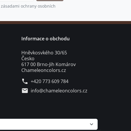
 zásadami ochrany osobních
Informace o obchodu
Hněvkosvkého 30/65
Česko
617 00 Brno-Jih Komárov
Chameleoncolors.cz
phone
+420 773 609 784
mail
info@chameleoncolors.cz