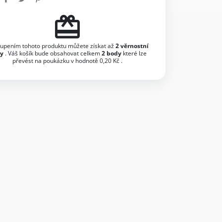
redeem
upením tohoto produktu můžete získat až
2
věrnostní
y
. Váš košík bude obsahovat celkem
2
body
které lze
převést na poukázku v hodnotě
0,20 Kč
.