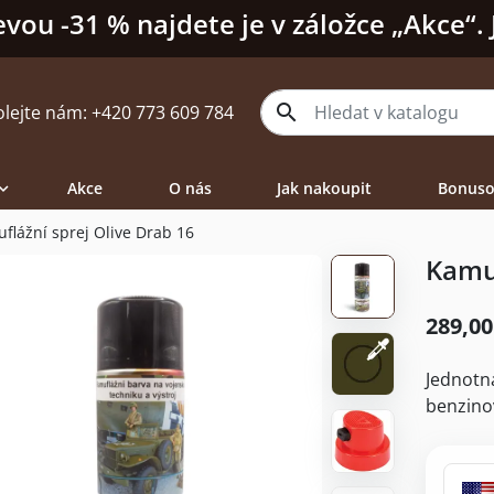
evou -31 % najdete je v záložce „Akce“.

olejte nám:
+420 773 609 784
Akce
O nás
Jak nakoupit
Bonuso

flážní sprej Olive Drab 16
Kamuf
289,00
Jednotn
benzinov