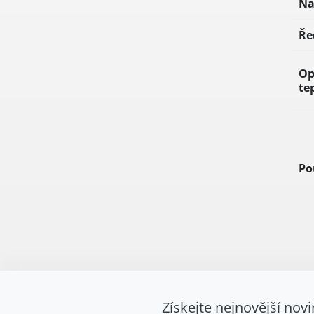
Na
Ře
Op
te
Po
Získejte nejnovější novi