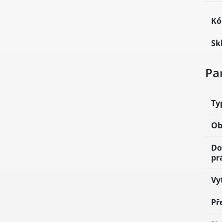
Kó
Sk
Pa
Ty
Ob
Do
pr
Vy
Př