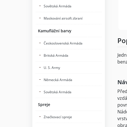
Sovětská Armáda
Maskování airsoft zbraní
Kamuflážní barvy
Po
Československá Armáda
Jedn
Britská Armáda
benz
U. S. Army
Německá Armáda
Náv
Před
Sovětská Armáda
vzdá
Spreje
povr
Nádo
Značkovací spreje
vrst
obra