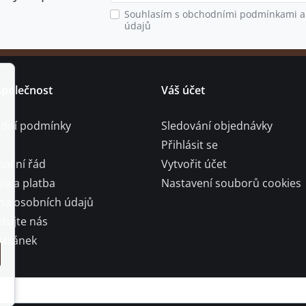
Souhlasím s obchodními podmínkami a
údajů
společnost
Váš účet
dní podmínky
Sledování objednávky
Přihlásit se
mační řád
Vytvořit účet
a a platba
Nastavení souborů cookies
na osobních údajů
tujte nás
stránek