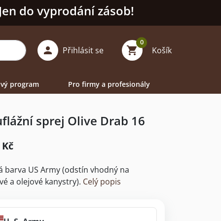
 Jen do vyprodání zásob!
0

shopping_cart
Přihlásit se
Košík
vý program
Pro firmy a profesionály
lážní sprej Olive Drab 16
 Kč
á barva US Army (odstín vhodný na
é a olejové kanystry).
Celý popis