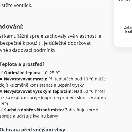
istěte ventilek.
adování:
Zako
bod
si kamuflážní spreje zachovaly své vlastnosti a
 bezpečné k použití, je důležité dodržovat
vné skladovací podmínky.
Teplota a prostředí
✅
Optimální teplota:
10–25 °C
❌
Nevystavovat mrazu:
Při teplotách pod 10 °C může
dojít ke změně konzistence a ucpání trysky
❌
Nevystavovat vysokým teplotám:
Nad 50 °C hrozí
riziko exploze spreje (např. na přímém slunci, v autě v
létě)
✅
Suché a dobře větrané místo:
Zabraňuje korozi
spreje a udržuje kvalitu barvy
Ochrana před vnějšími vlivy