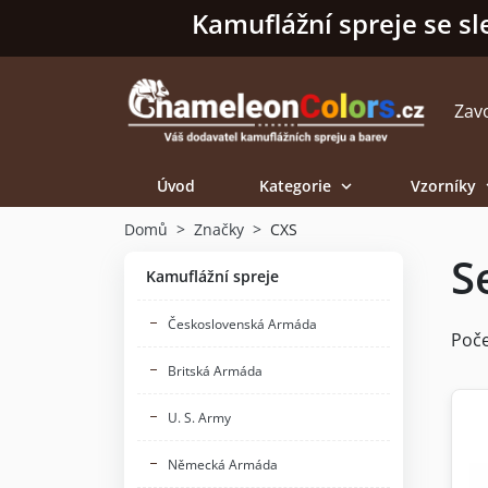
Kamuflážní spreje se sl
Zav
Úvod
Kategorie
Vzorníky

Domů
Značky
CXS
S
Kamuflážní spreje
Československá Armáda
Poče
Britská Armáda
U. S. Army
Německá Armáda