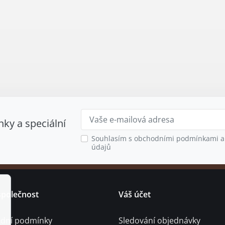
nky a speciální
Souhlasím s obchodními podmínkami a
údajů
společnost
Váš účet
dní podmínky
Sledování objednávky