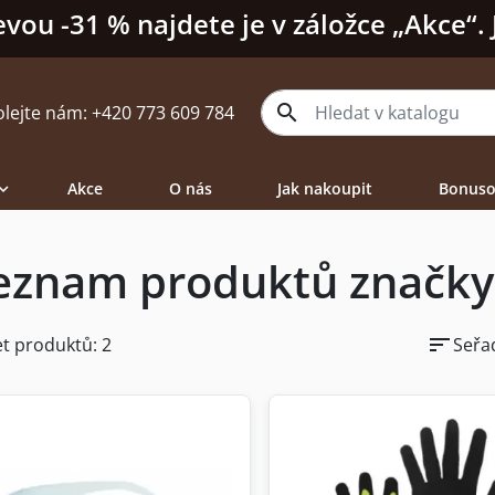
evou -31 % najdete je v záložce „Akce“.

olejte nám:
+420 773 609 784
Akce
O nás
Jak nakoupit
Bonuso

eznam produktů značky
sort
t produktů: 2
Seřad