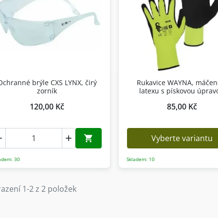
Ochranné brýle CXS LYNX, čirý
Rukavice WAYNA, máčen
zorník
latexu s pískovou úprav
120,00 Kč
85,00 Kč
Vyberte variantu



Přidat do košíku
adem: 30
Skladem: 10
azení 1-2 z 2 položek