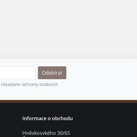
 zásadami ochrany osobních
Informace o obchodu
Hněvkosvkého 30/65