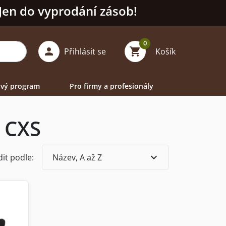
 Jen do vyprodání zásob!
0

shopping_cart
Přihlásit se
Košík
vý program
Pro firmy a profesionály
 CXS
expand_more
it podle:
Název, A až Z